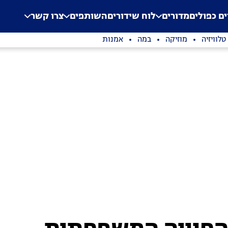
.
Application error: a clien
ים כפולים
מדורים
לוח שידורים
השותפים
צרו קשר
טלוויזיה
מוזיקה
במה
אמנות