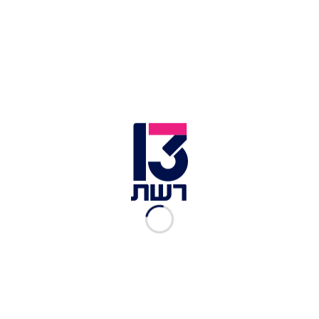
צילום תמונה ראשית: יח"צ
זמן צפייה: 01:08
חצי שנה חלפה מאז הבוקר האיום שבו 364 צעירים,
שבסך הכול באו לרקוד, לשמוח ולחגוג את החיים,
נטבחו באכזריות על ידי מרצחים בני עוולה. 40 אחרים
נחטפו לשבי חמאס, ואלו שניצלו ונמלטו מהתופת,
לנצח ייאלצו להתמודד עם הזיכרונות. חצי שנה לטבח
בנובה.
צפו בריקוד המרגש בתחילת הכתבה
בתחרות המחול גראנד פריקס 2024, שהתקיימה בסוף
השבוע בברצלונה, רקדניות בית הספר לריקוד של