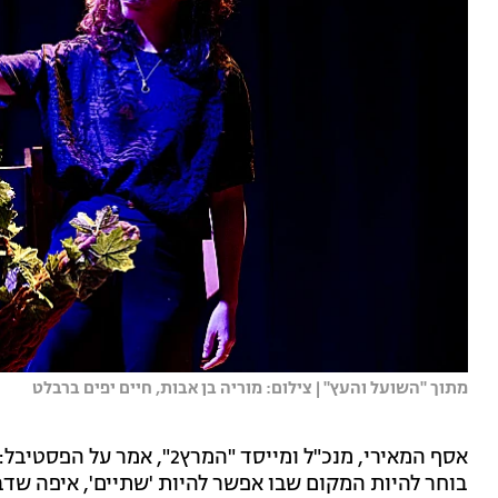
מתוך "השועל והעץ" | צילום: מוריה בן אבות, חיים יפים ברבלט
בוחר להיות המקום שבו אפשר להיות 'שתיים', איפה שדב