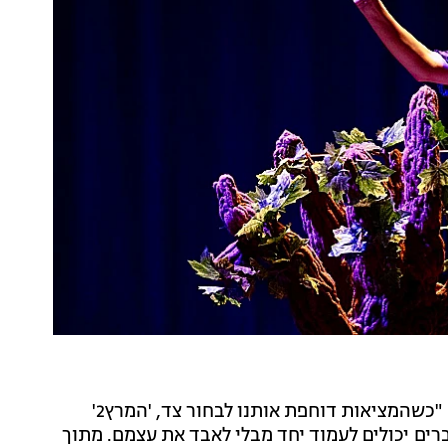
אסף המאירי, מנכ"ל ומייסד "המרץ2", אמר על הפסטיבל: "כשהמציאות דוחפת אותנו לבחור צד, 'המרץ2'
רים יכולים לעמוד יחד מבלי לאבד את עצמם. מתוך