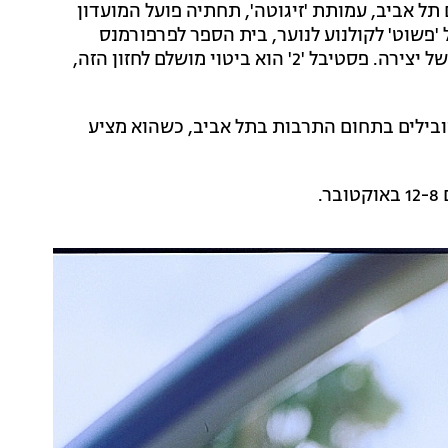
ל אביב, עמותת 'זיגוטה', תחתיה פועל המועדון
'פשוט' לקולנוע לנוער, בית הספר לפרפורמנס
'המדרגה', '24' ליוצרי תיאטרון חדשים, ולקדם דור חדש של יצירה. פסטיבל '2' הוא ביטוי מושלם לחזון הזה,
 כאחד המוסדות המובילים בתחום התרבות בתל אביב, כשהוא מציע
.