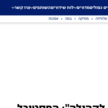
.
Application error: a clien
ים כפולים
מדורים
לוח שידורים
השותפים
צרו קשר
טלוויזיה
מוזיקה
במה
אמנות