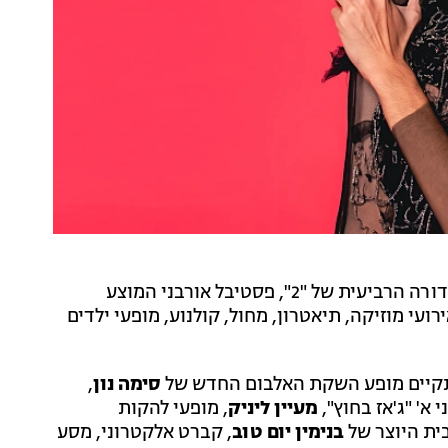
המועדון הרב-תחומי התל אביבי "המרץ2" מציג את המהדורה הרביעית של "2", פסטיבל אורבני המוצע
עי מוזיקה, תיאטרון, מחול, קולנוע, מופעי ילדים
יתקיים מופע השקת האלבום החדש של
סימה נון
,
 א' "ג'אז בחוץ",
מעיין ליניק
, מופעי להקות
ית היוצר של
בנימין יום טוב
, קברט אלקטרוני, מסע