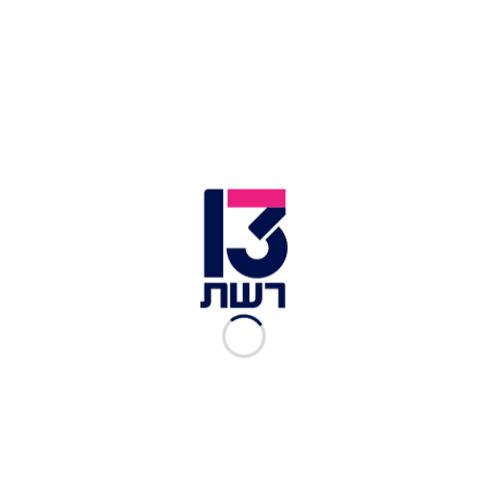
אמיר בנאי וצוות השחקנים בהצגה | צילום: יח"צ
כתבות נוספות במדור תרבות ובידור:
"לא ברור מאליו שהשם שלי ברשימה הזו": לוסי
אהריש זכתה באות אבירת איכות השלטון
חייה הפרטיים של מלכת הזמר נחשפים לראשונה
בתערוכה לזכרה
"יש לי להיט, אבל אין ממה לחיות": שירה מרגלית
חושפת פצע פתוח