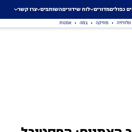
.
Application error: a clien
ים כפולים
מדורים
לוח שידורים
השותפים
צרו קשר
טלוויזיה
מוזיקה
במה
אמנות