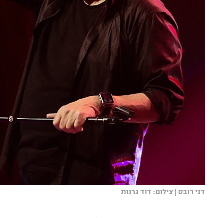
‏‏דני רובס | צילום: דוד גרנות