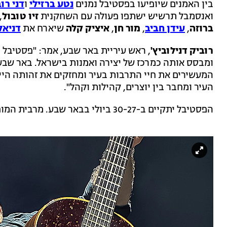
בין האמנים שיופיעו בפסטיבל נמנים
נטע ברזילי
ו
דני רו
ואנסמבל תרשיש ישתפו פעולה עם השחקנית
זיו טובול
,
ברוזה
,
עידן חביב
,
מור חן
,
איציק קלה
שיארח את
דניאל
רוביק דנילוביץ'
, ראש עיריית באר שבע, אמר: "פסטיבל
ומבסס אותה כמרכז של יצירה ואמנות בישראל. באר שבע
המעשירים את חיי התרבות בעיר ומחזקים את זהותה הי
העיר ומחבר בין יוצרים, קהילות וקהל".
הפסטיבל יתקיים ב-30-27 ביולי בבאר שבע. מרבית המופעים יתקיימו ללא עלות.