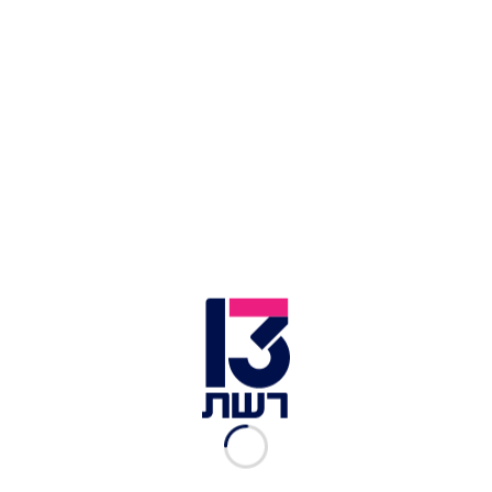
גולשת הרוח שרון קנטור חוגגת זכייה במדליית כסף | צילום:
רויטרס
מאמנו של ראובני, גל פרידמן, זכה גם הוא במדליית
זהב - לפני עשרים שנים, באולימפיאדת אתונה 2004.
כמו כן, פרידמן זכה במדליית ארד באולימפיאדת
אטלנטה 1996. מאמנה של קנטור, שחר צוברי, זכה
ב-2008 במדליית ארד באולימיאדת בייג'ין.