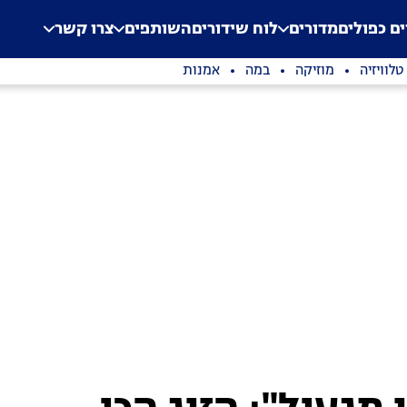
.
Application error: a clien
ים כפולים
מדורים
לוח שידורים
השותפים
צרו קשר
טלוויזיה
מוזיקה
במה
אמנות