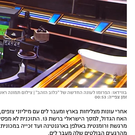
בווידאו: הפרומו לעונה החדשה של "כלוב הזהב" | צילום תמונה ראש
זמן צפייה: 00:53
אחרי עונות מצליחות בארץ ומעבר לים עם מיליוני צופים,
האח הגדול, למסך הישראלי ב
מרגשת ורומנטית באולפן בארגנטינה ועד זכייה במכונית 
מהרגעים הבולטים שלה מעבר לים.