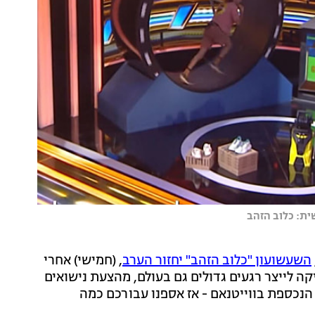
ית: כלוב הזהב
השעשועון "כלוב הזהב" יחזור הערב
, (חמישי) אחרי
רשת 13. התוכנית לא מפסיקה לייצר רגעים גדולים גם בעולם, מהצעת נישואים
הנכספת בווייטנאם - אז אספנו עבורכם כמה