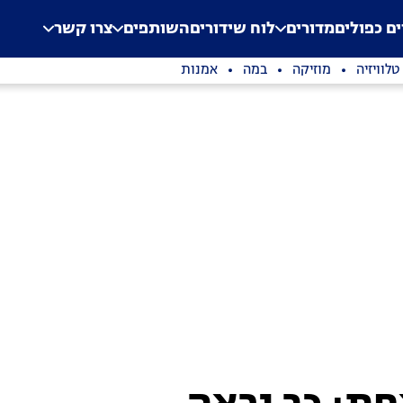
.
Application error: a clien
ים כפולים
מדורים
לוח שידורים
השותפים
צרו קשר
טלוויזיה
מוזיקה
במה
אמנות