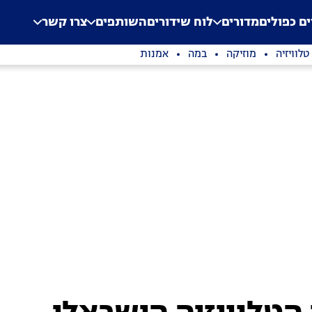
.
Application error: a clien
ים כפולים
מדורים
לוח שידורים
השותפים
צרו קשר
טלוויזיה
מוזיקה
במה
אמנות