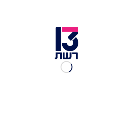
סיבוב הופעות מצליח.
כתבות נוספות במדור תרבות ובידור:
לרגל יום הולדתו ה-50: מופע הענק של עמיר בניון
"אין לי חגים, אין לי שבתות": ליהי טולדנו בסינגל
חדש ומסקרן
לזה חיכינו: שרית חדד ואודיה בשיר משותף ראשון