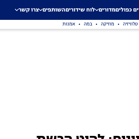
.
Application error: a clien
ים כפולים
מדורים
לוח שידורים
השותפים
צרו קשר
טלוויזיה
מוזיקה
במה
אמנות