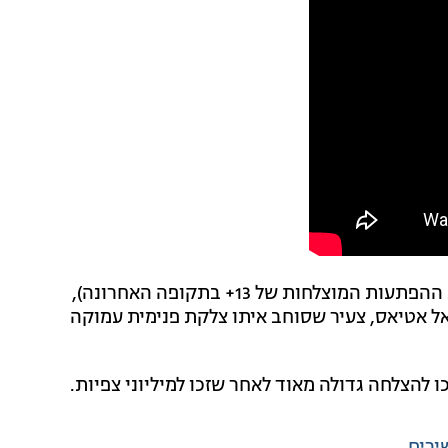
חולי עצמו לא רק מבצע את שיר הנושא של הסדרה (אחת ההפתעות המוצלחות של 13+ בתקופה האחרונה),
ל אטיאס, צעיר שסוחב איתו צלקת פנימית עמוקה