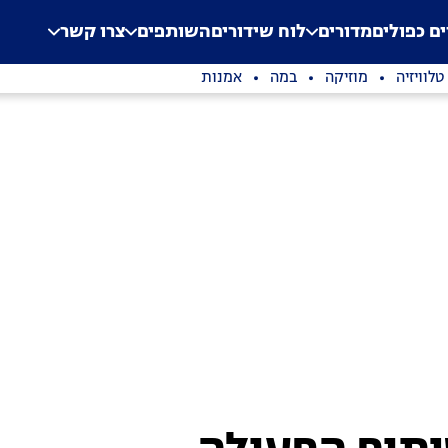
.
Application error: a clien
ים כפולים
מדורים
לוח שידורים
השותפים
צרו קשר
טלוויזיה
מוזיקה
במה
אמנות