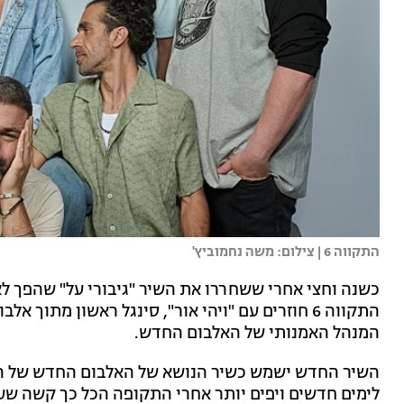
התקווה 6 | צילום: משה נחמוביץ'
כשנה וחצי אחרי ששחררו את השיר "גיבורי על" שהפך ל
התקווה 6 חוזרים עם "ויהי אור", סינגל ראשון מתוך אלבום חדש, שבו הם משתפים פעולה עם
המנהל האמנותי של האלבום החדש.
לימים חדשים ויפים יותר אחרי התקופה הכל כך קשה שע