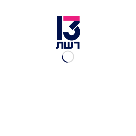
החזרה השנייה של עדן גולן על בימת האירוויזיון. מאלמו, 2024 |
צילום: Sarah Louise Bennett / EBU