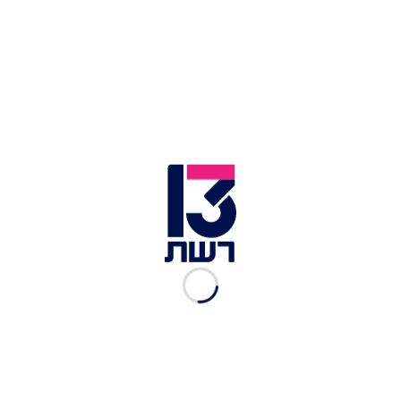
"מתגעגעת אותך" - עדן בן זקן
שיתוף הפעולה בין שני המנטורים שיתחרו זה בזו
בתוכנית יצא בשנת 2021, אותו כתב רייכל לצד
אבי
אוחיון
. שם השיר הוא למעשה משפט אותו אמרה לו
בתו כשהייתה רק בת 4, והוא היה רחוק ממנה.
"תתן לי כוח לעבור את כל הלילה", מבקשת
בן זקן
כשהיא לבד ומספרת בגעגוע: "איך שהיום נגמר אני
חושבת רק אותך", ומדגישה: "כל היום אני מחכה".