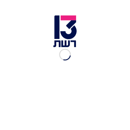
היציאה מהכאב אל החיים אחרי בכי ומשבר בראש
מורם ושמח.
כתבות נוספות במדור תרבות ובידור:
ה-AI יביא לקץ האנושות? הסרט הזה עונה על כך
בהמון הומור ומקוריות מתפוצצת
הזמר המפורסם שחלה בסרטן משתף: "הגוף שלי עבר
גיהנום"
שורדת השבי דניאלה גלבוע מגשימה חלום -
ומשחררת שיר ראשון: "נלחמת לא להיזכר"