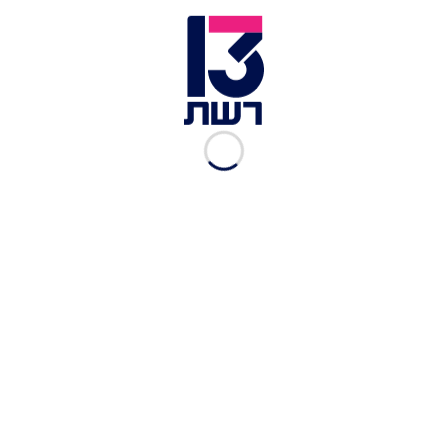
"עם אחד שיר אחד" נכתב בהשראת שיר הצדקה
האמריקאי We Are the World ושיר הצדקה הבריטי
Do They Know It's Christmas?‎. בדומה להצלחת
השירים האלו, זכה השיר להגיע לפסגת המצעד העברי
השבועי ברשת ג', בדצמבר 1985, לכמה שבועות. השיר
הגיע למקום ה-35 במצעד הפזמונים העברי השנתי של
שנת ה'תשמ"ו באותה רשת.
עם אחד שיר אחד / מילים: אלון אבידר
הַיּוֹם הַשִּׁיר שֶׁלָּנוּ בּוֹכֶה מִתּוֹךְ הַלֵּב,