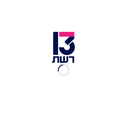
במקביל לכל זה, נדב גם מאמן אגרוף. "אני לא
מתאגרף", הוא מדייק, "אני מתאמן באגרוף ומלמד