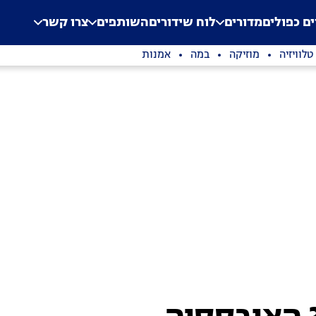
.
Application error: a clien
ים כפולים
מדורים
לוח שידורים
השותפים
צרו קשר
טלוויזיה
מוזיקה
במה
אמנות