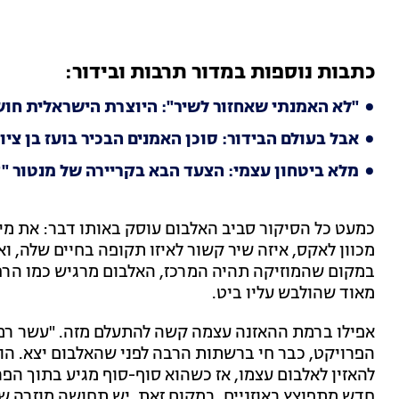
כתבות נוספות במדור תרבות ובידור:
"לא האמנתי שאחזור לשיר": היוצרת הישראלית חו
אבל בעולם הבידור: סוכן האמנים הבכיר בועז בן ציו
מלא ביטחון עצמי: הצעד הבא בקריירה של מנטור "ד
כמעט כל הסיקור סביב האלבום עוסק באותו דבר: את מי 
מכוון לאקס, איזה שיר קשור לאיזו תקופה בחיים שלה, ואי
במקום שהמוזיקה תהיה המרכז, האלבום מרגיש כמו הרח
מאוד שהולבש עליו ביט.
אפילו ברמת ההאזנה עצמה קשה להתעלם מזה. "עשר רמו
הפרויקט, כבר חי ברשתות הרבה לפני שהאלבום יצא. הו
להאזין לאלבום עצמו, אז כשהוא סוף-סוף מגיע בתוך הפרו
חדש מתפוצץ באוזניים. במקום זאת, יש תחושה מוזרה של 