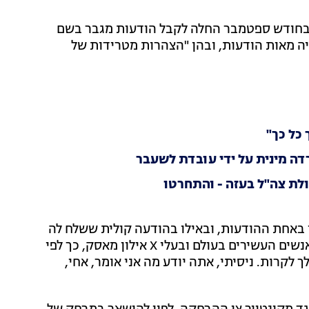
ידי אתר TMZ, אייליש (21) טוענת כי בחודש ספטמבר החלה לקבל הודעות מגבר בשם
יה מאות הודעות, ובהן "הצהרות מטרידות של
 כל כך"
רדה מינית על ידי עובדת לשעבר
ן באחת ההודעות, ובאילו בהודעה קולית ששלח לה
הצהיר על אהבתו כלפיה - ואף איים גם להרוג את אחד האנשים העשירים בעולם ובעלי X אילון מאסק, כך לפי
 לקרות. ניסיתי, אתה יודע מה אני אומר, אחי,