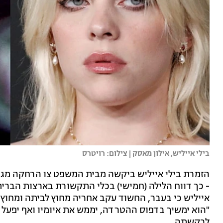
בילי אייליש, אילון מאסק | צילום: רויטרס
- כך דווח הלילה (חמישי) בכלי התקשורת בארצות הבר
אייליש כי בעבר, החשוד עקב אחריה מחוץ לביתה ומחוץ 
"הוא ימשיך בדפוס ההטרדה, יממש את איומיו ואף יפעל 
לבקשתה.