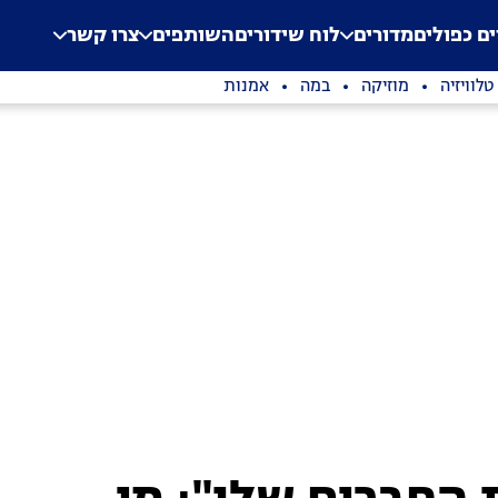
.
Application error: a clien
ים כפולים
מדורים
לוח שידורים
השותפים
צרו קשר
טלוויזיה
מוזיקה
במה
אמנות