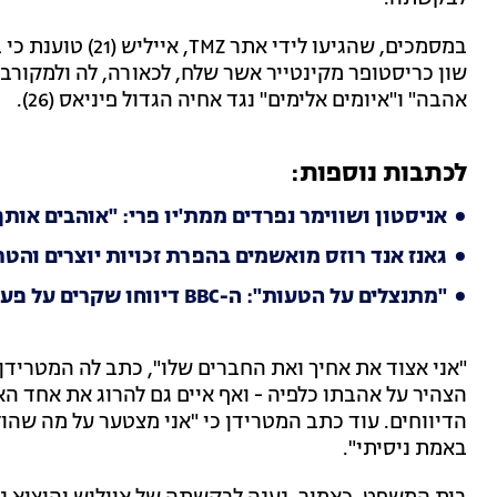
במסמכים, שהגיעו ל
שון כריסטופר מקינטייר אשר שלח, לכאורה, לה ולמקורב
אהבה" ו"איומים אלימים" נגד אחיה הגדול פיניאס (26).
לכתבות נוספות:
אניסטון ושווימר נפרדים ממת'יו פרי: "אוהבים אותך
גאנז אנד רוזס מואשמים בהפרת זכויות יוצרים והט
"מתנצלים על הטעות": ה-BBC דיווחו שקרים על פעולת צה"ל בעזה - והתחרטו
"אני אצוד את אחיך ואת החברים שלו", כתב לה המטריד
הדיווחים. עוד כתב המטרידן כי "אני מצטער על מה שהולך
באמת ניסיתי".