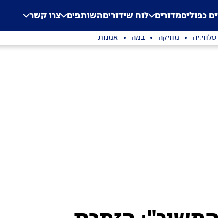
.
Application error: a clien
ים כפולים
מדורים
לוח שידורים
השותפים
צרו קשר
טלוויזיה
מוזיקה
במה
אמנות