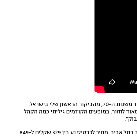
המפרדינק אמר: "יש לי חיבה מיוחדת לקהל הישראלי עוד משנות ה-70, מהביקור הראשון שלי בישראל.
אוד לחזור. במופעים הקודמים גיליתי כמה הקהל
וק".
המופעים יתקיימו ב-25 ו-26 בינואר 2027 בהיכל התרבות בתל אביב. מחיר לכרטיס נע בין 329 שקלים ל-849