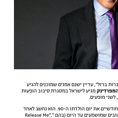
ות ברזל", עדיין ישנם אמנים שמוכנים להגיע
המפרדינק
מגיע לישראל במסגרת סיבוב הופעות
המפרדינק, הידוע בכינויו "מלך הרומנטיקה", חגג לפני כחודשיים את יום הולדתו ה-90. הוא נחשב לאחד
האמנים המוערכים בעולם ואחראי על לא מעט להיטים אהובים שמושמעים עד היום (בהם "Release Me",