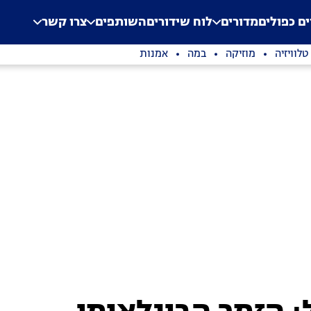
.
Application error: a clien
ים כפולים
מדורים
לוח שידורים
השותפים
צרו קשר
טלוויזיה
מוזיקה
במה
אמנות