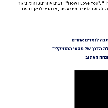
"How I Love You", "There Goes My Everything", "Am I That Easy to Forget" ורבים אחרים), והוא ביקר
מספר פעמים בישראל לאורך הקריירה שלו, החל משנות ה-70 ועד לפני כמעט עשור, אז הגיע לכאן בפעם
תבה לזמרים אחרים
ילת הדרך של מסעי המוזיקלי"
מנחה האהוב