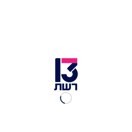
השלישי יתקיימו אירוע אמנות ומחול עם מיצגי אמנות
ייחודיים ומופע מרכזי של להקת המחול הורה ירושלים.
כתבות נוספות במדור תרבות ובידור:
ישראל מסתבכת ופינלנד ביתרון: שבוע אירוויזיון
2026 יוצא לדרך
נועה קירל חושפת את העיסוק בתזונה שלה: "כמה
קלוריות שרפתי?"
יותר מחידוש: האלבום החדש שמחבר בין אריק סיני
וג'וני קאש