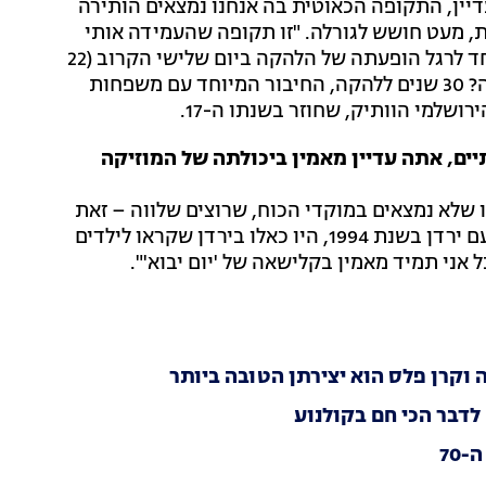
דיין, התקופה הכאוטית בה אנחנו נמצאים הותירה
, מעט חושש לגורלה. "זו תקופה שהעמידה אותי
בפני המון סימני שאלה", הוא אומר לרשת 13 בריאיון מיוחד לרגל הופעתה של הלהקה ביום שלישי הקרוב (22
, אז הוא גם ייפתח. נושא השיחה? 30 שנים ללהקה, החיבור המיוחד עם משפחות
שלמי הוותיק, שחוזר בשנתו ה-17.
ם, אתה עדיין מאמין ביכולתה של המוזיקה
לו שלא נמצאים במוקדי הכוח, שרוצים שלווה – זאת
אומרת, הנושא קיים. אני זוכר שכשנחתם הסכם השלום עם ירדן בשנת 1994, היו כאלו בירדן שקראו לילדים
ל אני תמיד מאמין בקלישאה של 'יום יבוא'".
דבר הכי חם בקולנוע
70