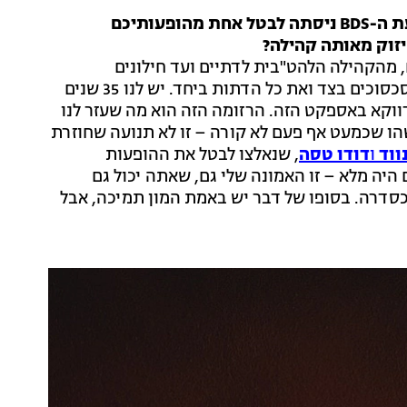
יש לכם קהילת מעריצים בינלאומית חזקה – ואכן תנועת ה-BDS ניסתה לבטל אחת מהופעותיכם
זוק מאותה קהילה?
 מהקהילה הלהט"בית לדתיים ועד חילונים
ואתאיסטים. למוזיקה יש את הפריווילגיה לשים את כל הסכסוכים בצד ואת כל הדתות ביחד. יש לנו 35 שנים
 דווקא באספקט הזה. הרזומה הזה הוא מה שעזר לנו
צלונה. זה משהו שכמעט אף פעם לא קורה – זו לא תנועה שחוזרת
נווד
ו
דודו טסה
, שנאלצו לבטל את ההופעות
היה מלא – זו האמונה שלי גם, שאתה יכול גם
סדרה. בסופו של דבר יש באמת המון תמיכה, אבל