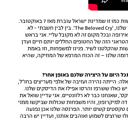
לדבריו, יש ללהקה מעריצים שעוזבים אותה בתקופות קשות כמו זו שמדינת ישראל עוברת מאז 7 באוקטובר.
"זה החזיר אותנו ל'גראונד זירו', להתחלה, לסינגל הראשון שלנו, 'The Beloved Cry'. בין לבין חשבתי - לא
רופה ובכל מקום זה לא מקובל עליי. אני בראש
 הטראגי הזה של החטופים החללים יותם חיים ועדן
ות שהקלטנו לשיר. פנינו למשפחות, וזו באמת
רומה שלנו – זה הכוח המרפא של המוזיקה, שהיא
ה: הייתה נהירה ועזיבה של אלפי מעריצים בחו"ל,
 יש כאלו ששרפו והרסו אפילו את הדיסקים שלנו.
', שאנחנו כבר לא רלוונטיים. אני עדיין שואל את
דה למיקרופון, והיו משפחות שכולות שביקשו ממני
ם טקסטים קשים יותר. הפרנסה שלנו אכן נפגעה
לו שרוצים לשמוע ואוהבים אותנו, ועדיין יש הרבה