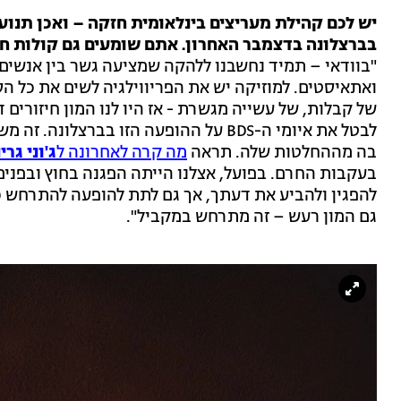
בברצלונה בדצמבר האחרון. אתם שומעים גם קולות חי
"בוודאי – תמיד נחשבנו ללהקה שמציעה גשר בין אנשים,
של קבלות, של עשייה מגשרת - אז היו לנו המון חיזורים
לבטל את איומי ה-BDS על ההופעה הזו בבר
בה מההחלטות שלה. תראה
מה קרה לאחרונה ל
ג'וני גרי
בעקבות החרם. בפועל, אצלנו הייתה הפגנה בחוץ ובפנים 
להפגין ולהביע את דעתך, אך גם לתת להופעה להתרחש כ
גם המון רעש – זה מתרחש במקביל".