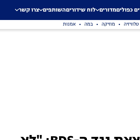
.
Application error: a clien
ים כפולים
מדורים
לוח שידורים
השותפים
צרו קשר
טלוויזיה
מוזיקה
במה
אמנות