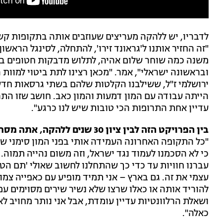
משנה כמה שוחר שלום אהיה, לתלוש מדבקות חטופים באי
ובראשונה ישראלי", אמר. "מכאן רצינו לתת ביטוי למוות
ירושלמי ז"ל, ששילבנו הקלטות שלהם בשתי גרסאות חדש
הייתה עבודה עם המון דמעות והמון כאב. חושב שזו הת
עדיין אחת התרופות הכי טובות שיש לנו כרגע".
בין הפרויקט הזה לבין ציון 30 שנים ללהקה, אתה מסתכל היום על היצירה שלכם באופן אחר?
"כל התקופה האחרונה העמידה אותי בפני המון סימני שאל
כי לא הסכמנו לעמוד נגד ישראל, וזה משום נהייה תמוה.
עברנו חוויות עד כדי כך שהתחלנו לחשוב שאולי 'תם הטקס
עצמי את זה. גם בארץ – אני תמיד מופיע עם כאפייה צמו
להוריד אותה או כאלו שרצו שלא נשיר שירים מסוימים ע
ושאלת הרלוונטיות עדיין עומדת, אבל אני נותר מחויב לא
כאלה".