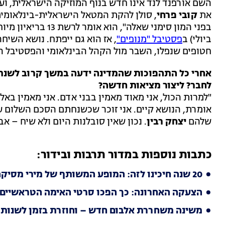
השם אורפנד לנד אינו חדש בנוף המוזיקה הישראלית, וע
את
קובי פרחי
, סולן להקת המטאל הישראלית-בינלאומית
ביולי) ב
פסטיבל "מנופים"
חטופים שנפלו, השבר מול הקהל הבינלאומי והפסטיבל הירו
אחרי כל התהפוכות שהמדינה ידעה במשך קרוב לשנתיי
לחבר? ליצור מציאות חדשה?
"למרות הכול, אני מאוד מאמין בבני אדם. אני מאמין בא
שלהם
יצחק רבין
. נכון שאין סובלנות היום ולא שיח – אב
כתבות נוספות במדור תרבות ובידור:
20 שנה חיכינו לזה: המופע המשותף של מירי מסיקה וקרן פלס הוא יצירתן הטובה ביותר
הצעקה האחרונה: כך הפכו סרטי האימה הטראשיים ל
משינה משחררת אלבום חדש – וחוזרת בזמן לשנות ה-