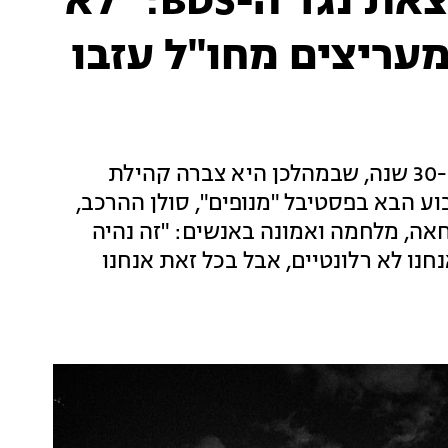
הלהקה הישראלית שיוצאת נגד ה-BDS: "לא
מעריצים מחו"ל עזבו
אורפנד לנד עומדת באור הזרקורים כבר יותר מ-30 שנה, שבמהלכן היא צברה קהילת
ע הבא בפסטיבל "מנופים", סולן ההרכב,
סיפר בריאיון מיוחד לרשת 13 על מחאה, מלחמה ואמונה באנשים: "זה נהיה
נו לא רלונטיים, אבל בכל זאת אנחנו