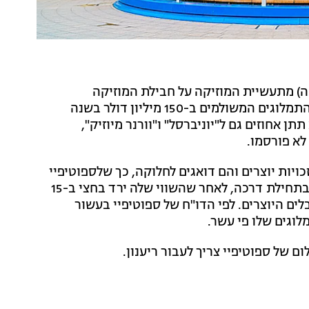
ה) מתעשיית המוזיקה על חבילת המוזיקה
ופדקאסטים של החברה, שלפי בילבורד יקטין את סכום התמלוגים המשולמים ב-150 מיליון דולר בשנה
 אחוזים גם ל"יוניברסל" ו"וורנר מיוזיק",
לא פורסמו.
ויות יוצרים והם דואגים לחלוקה, כך שלספוטיפיי
אין כל קשר לכך. ספוטיפיי הצילה את תעשיית המוזיקה, בתחילת דרכה, לאחר שהשווי שלה ירד בחצי ב-15
ים היוצרים. לפי הדו"ח של ספוטיפיי בעשור
ם של ספוטיפיי צריך לעבור ריענון.