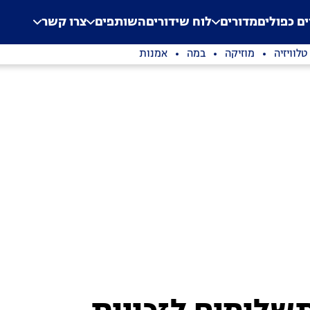
.
Application error: a clien
ים כפולים
מדורים
לוח שידורים
השותפים
צרו קשר
טלוויזיה
מוזיקה
במה
אמנות