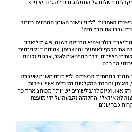
הם מסבירים את הסיבה לצמיחה הזו כי "כמות האומנים מקבלים תשלום על התמלוגים גדלה גם היא פי 3
בשנים האחרות: "לפני עשור האומן המרוויח ביותר
אלו אמנם חדשות טובות, אבל יש גם חסרונות. מתוך 20 מיליארד דולר שהיא מכניסה בשנה, 4.5 מיליארד
ה את הכסף לאומנים והיוצרים), צמיחה דו ספרתית
סיפה החברה כי "כותבי השירים, דרך המוציאים לאור, ארגוני זכויות
ירותי החברה".
ים תמיד בתחתית הרשימה. לפי דו"ח משנה שעברה
של חברת שיווק מלונדון חלוקת הכסף הולכת כך: המפיץ, האומן וחברת ההקלטות מקבלים 56%, שירות
הסטרימינג 30%, וההוצאה לאור וכותבי השירים מקבלים רק 14%, וכיום לרוב לשירים יש יותר מכותב אחד כך
ה לא אידאלי, החלוקה נקבעה על ידי מועצת
רות כבר שנים.