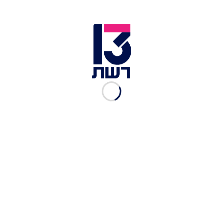
ריסקה את היכל מנורה
השעשועון "כלוב הזהב" יקבל גרסה אמריקאית -
וישודר ברשת CBS
אלא, שיש מה שמעיב על החגיגות: סוזן, סבתה של
בוחבוט הלכה אתמול לעולמה. בפוסט שהעלתה אמש
לחשבון האינסטגרם שלה, שיתפה הזמרת במה
שאירע: "הייתי אמורה לבשר בהתרגשות על האלבום
החדש שלי, אבל לפני כמה שעות סבתא שלי נפטרה.
היא הייתה אישה צדיקה, חזקה - והלב שלי שבור
עכשיו".