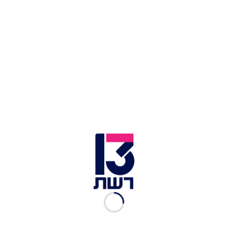
- שיארח את איה זהבי פייגלין, עדן דרסו, הילה רוח
strings, בום פם, שי טרא ליטמן, דניאלה תורג'מן,
ספוטניק היי פיי, דני דורצ'ין ועוד, בהם גם הפתעה לא
קטנה שנותרת שמורה בסוד.
כתבות נוספות במדור תרבות ובידור:
דמעות מבד: כך סדרת אנימציה שאף אחד לא שמע
עליה ריגשה את העולם כולו
לרגל יום הולדתו ה-75: הפרויקט הסופר-שאפתני של
אלון אולארצ'יק
בתוך שלושה ימים בלבד: ההישג המטורף של העונה
החדשה של "משחק הדיונון"