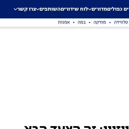
.
Application error: a clien
ים כפולים
מדורים
לוח שידורים
השותפים
צרו קשר
טלוויזיה
מוזיקה
במה
אמנות