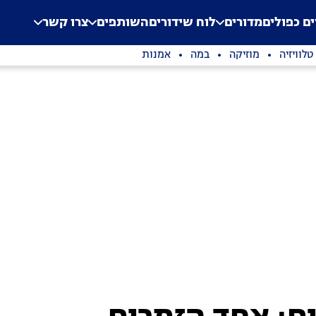
.
Application error: a clien
ים כפולים
מדורים
לוח שידורים
השותפים
צרו קשר
טלוויזיה
מוזיקה
במה
אמנות