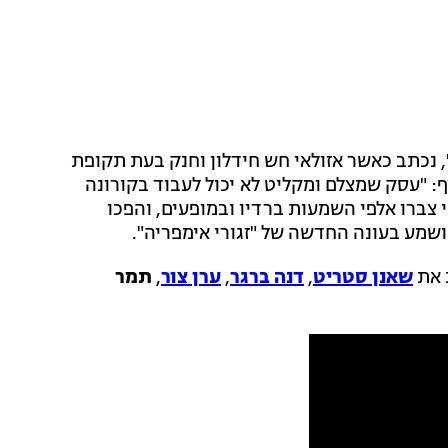
, נכתב כאשר אזולאי חש חידלון וחנק בעת תקופת
ף: "עסק שמצלם ומקליט לא יכול לעבוד בקורונה
י צברו אלפי השמעות ברדיו ובמופעים, והפכו
שמע בעונה החדשה של "זגורי אימפריה".
 את
שאנן סטריט
,
דנה ברגר
,
ערן צור
,
תמר