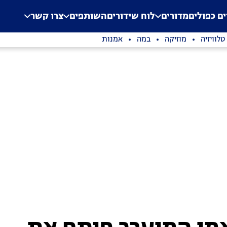
.
Application error: a clien
ים כפולים
מדורים
לוח שידורים
השותפים
צרו קשר
טלוויזיה
מוזיקה
במה
אמנות