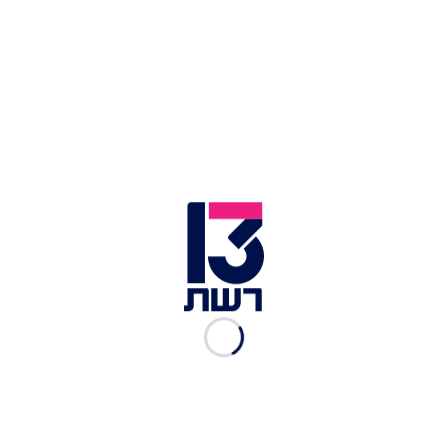
"לא פראיירים", "יום שישי" ועוד רבים אחרים, כך גם מי
שלא מכיר לעומק את האלבום לשמו התכנס הקהל,
מצא את עצמו נסחף לחלוטין אל תוך החוויה.
ניכר שמדובר בהרכב של מוזיקאים מהשורה הראשונה
– נגנים שכל אחד מהם יודע לקחת סולו, להחזיק מתח
מוזיקלי ולסחוף את הקהל מבלי לאבד את הדיוק
והעומק. בין השירים ניתן היה לזהות רגעים של אלתור,
נגינה חיה במלוא מובן המילה, וסינרגיה בין חברי
הלהקה, שזה משהו שלא ניתן לביים. אחרי כל כך הרבה
שנים ביחד, פשוט אי אפשר אחרת.