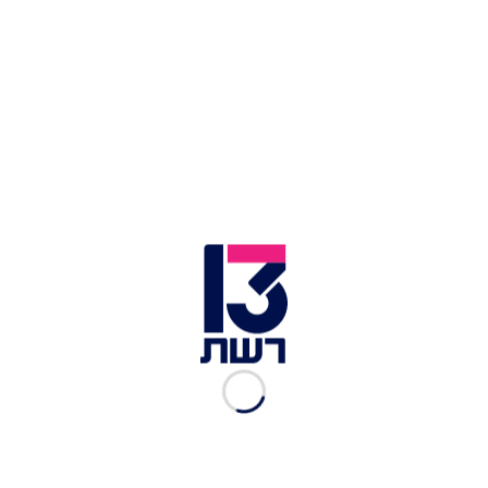
כתבות נוספות במדור תרבות ובידור:
מופע המחווה שהביא את מתי כספי לכדי דמעות:
"מודה לכל התומכים בי"
טיפקס חגגה 30 שנה לאלבומה האייקוני, והזכירה
למה אנחנו כל כך אוהבים מוזיקה
התחיל מהר, ולאט-לאט הגביר: חמשת תפקידיו
הגדולים ביותר של רמי הויברגר