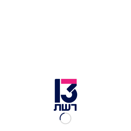
בבית, שניידר גדלה על מוזיקה משנות ה-40 וה-50.
"ההורים שלי מוזיקאים והיו שרים בהופעות שלהם
הרבה מוזיקה מהתקופה הזו", היא מספרת. "היא גם
ליוותה את הסרטים שצפיתי בהם כילדה, הכול מתנקז