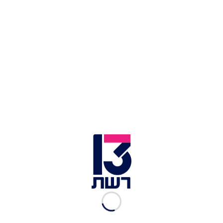
בבית, שניידר גדלה על מוזיקה משנות ה-40 וה-50.
"ההורים שלי מוזיקאים והיו שרים בהופעות שלהם
הרבה מוזיקה מהתקופה הזו", היא מספרת. "היא גם
ליוותה את הסרטים שצפיתי בהם כילדה, הכול מתנקז