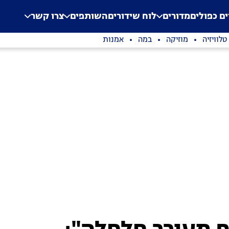
.
Application error: a clien
ים כפולים
מדורים
לוח שידורים
השותפים
צרו קשר
טלוויזיה
מוזיקה
במה
אמנות