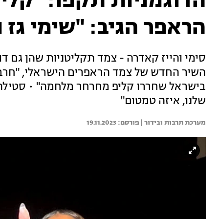
הדוגמניות תקפו: "קלי
הראפר הגיב: "שימי גז 
סימי והייז קאדרה - צמד תקליטניות שהן גם ד
השיר החדש של צמד הראפרים הישראלי, "חרבו 
בישראל שחררו קליפ מחרחר מלחמה" • סטילה ל
שלנו, איזה טמטום"
מערכת תרבות ובידור | 
19.11.2023