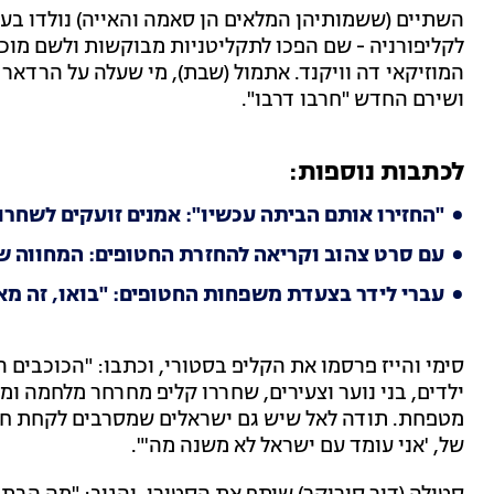
השתיים (ששמותיהן המלאים הן סאמה והאייה) נולדו בע
לקליפורניה - שם הפכו לתקליטניות מבוקשות ולשם מוכר
המוזיקאי דה וויקנד. אתמול (שבת), מי שעלה על הרדאר
ושירם החדש "חרבו דרבו".
לכתבות נוספות:
"החזירו אותם הביתה עכשיו": אמנים זועקים לשחרו
עם סרט צהוב וקריאה להחזרת החטופים: המחווה של
עברי לידר בצעדת משפחות החטופים: "בואו, זה מא
סימי והייז פרסמו את הקליפ בסטורי, וכתבו: "הכוכבים 
ילדים, בני נוער וצעירים, שחררו קליפ מחרחר מלחמה ו
מטפחת. תודה לאל שיש גם ישראלים שמסרבים לקחת חל
של, 'אני עומד עם ישראל לא משנה מה'".