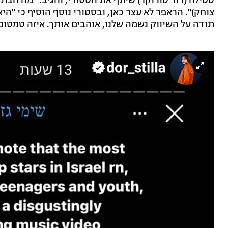
סטילה (דור סורוקר) שיתף את הסטורי, והגיב: "מה הבת זו
צוחק)". הראפר לא עצר כאן, ובסטורי נוסף הוסיף כי "ה
תודה על השיווק נשמה שלנו, אוהבים אותך. איזה טמטום".