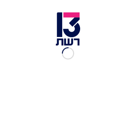
ליאם גולן | צילום: אור דנון
ליאם גולן בסינגל וקליפ בכורה ״הכאב שלך יחלוף״
שיצרו עבורו אבי אוחיון ואיתן דרמון לעיבוד והפקה
מוזיקלית של מתן דרור.
כתבות נוספות בתרבות ובידור
אופס: מבקרת בגלרית אומנות שברה לרסיסים פסל
בשווי 42 אלף דולר
הגר יפת (הזמרת עם הנחש) מנסה לכבוש את הקהל
שוב
כבש אותנו: הראל סקעת סוגר את החורף
ליאם: ״שיר ראשון שלי יצא הבוקר לאוויר העולם ואין
מתרגש ממני. מעבר לזה שזה השיר הראשון שלי, הוא