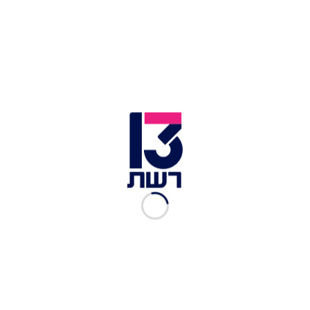
אלונה טל | צילום: Shutterstock
עודד פז והקסדות חוגגים 20 שנה לפיג'מות בשני
מופעים מיוחדים ב-1/7 וב-3/7 ברידינג 3 והאנגר 11 תל
אביב. אל המאורע החגיגי תצטרף הכוכבת אלונה טל
שמתגוררת בעשור האחרון בלוס אנג'לס ותיקח חלק
בסדרת ההופעות. עודד פז והקסדות הוא מופע אותו
השיק
עודד פז
המוקדש כולו לשירים הנוסטלגיים
מתוכנית הקאלט "הפיג'מות".
לכתבות נוספות בתרבות ובידור:
האמן הבינלאומי שישיר בטקס יום הזיכרון הישראלי
פלסטיני