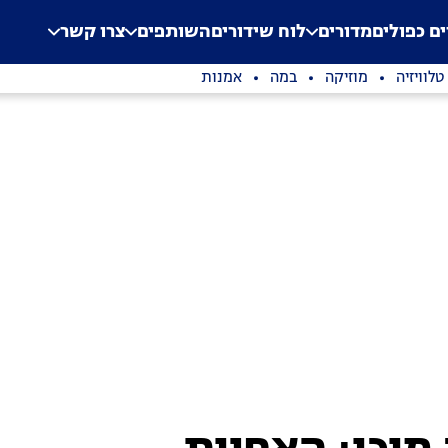
.
Application error: a clien
ים כפולים
מדורים
לוח שידורים
השותפים
צרו קשר
טלוויזיה
מוזיקה
במה
אמנות