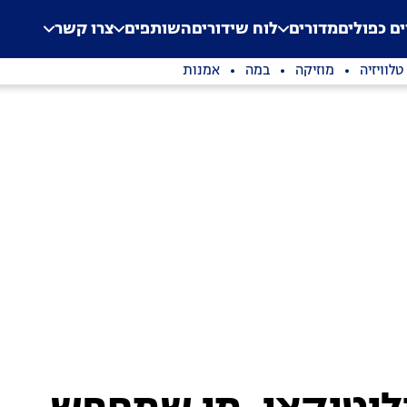
.
Application error: a clien
ים כפולים
מדורים
לוח שידורים
השותפים
צרו קשר
טלוויזיה
מוזיקה
במה
אמנות