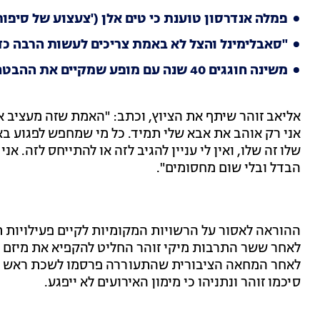
פמלה אנדרסון טוענת כי טים אלן ('צעצוע של סיפור
"סאבלימינל והצל לא באמת צריכים לעשות הרבה כ
משינה חוגגים 40 שנה עם מופע שמקיים את ההבטחה - חגיגה
אליאב זוהר שיתף את הציוץ, וכתב: "האמת שזה מעציב אות
אני רק אוהב את אבא שלי תמיד. כל מי שמחפש לפגוע בא
שלו זה שלו, ואין לי עניין להגיב לזה או להתייחס לזה. א
הבדל ובלי שום מחסומים".
ההוראה לאסור על הרשויות המקומיות לקיים פעילויו
לאחר ששר התרבות מיקי זוהר החליט להקפיא את מיזם "
לאחר המחאה הציבורית שהתעוררה פרסמו לשכת ראש 
סיכמו זוהר ונתניהו כי מימון האירועים לא ייפגע.