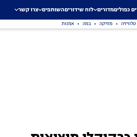
.
Application error: a clien
ים כפולים
מדורים
לוח שידורים
השותפים
צרו קשר
טלוויזיה
מוזיקה
במה
אמנות