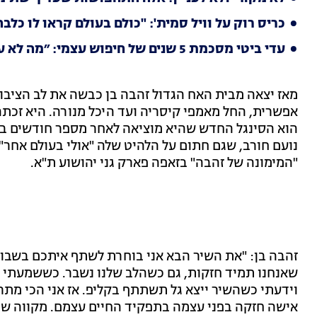
כריס רוק על וויל סמית': "כולם בעולם קראו לו כלבה
עדי ביטי מסכמת 5 שנים של חיפוש עצמי: ״מה לא עברתי. הפכתי מסינדרלה ללכלוכית״
מאז יצאה מבית האח הגדול זהבה בן כבשה את לב הציב
אפשרית, החל מאמפי קיסריה ועד היכל מנורה. היא זכתה
הוא הסינגל החדש שהיא מוציאה לאחר מספר חודשים בה
"המימונה של זהבה" בזאפה פארק גני יהושוע ת"א.
זהבה בן: "את השיר הבא אני בוחרת לשתף איתכם בשבוע ש
שאנחנו תמיד חזקות, גם כשהלב שלנו נשבר. כששמעתי א
וידעתי כשהשיר ייצא גל תשתתף בקליפ. אז אני הכי מת
אישה חזקה בפני עצמה בתפקיד החיים עצמם. מקווה שת