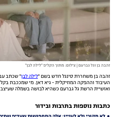
זהבה בן וגל גברעם | צילום: מתוך הקליפ "לילה לבן"
זהבה בן משחררת סינגל חדש בשם "
לילה לבן
" שכתב עבו
העיבוד וההפקה המוזיקלית - גיא דאן. מי שמככבת בקל
ואושיית הרשת גל גברעם כשהיא לבושה בשמלה שעיצב חב
כתבות נוספות בתרבות ובידור
לא מקורי ולא לעניין: אלה התחפושות שעדיף שתימ