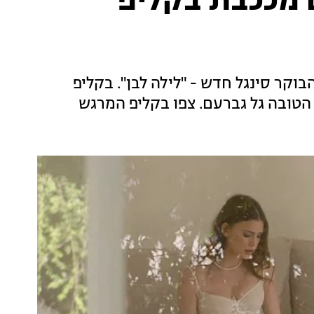
 מככבת בקליפ
קר סינגל חדש - "לילה לבן". בקליפ
טובה גל גברעם. צפו בקליפ המרגש