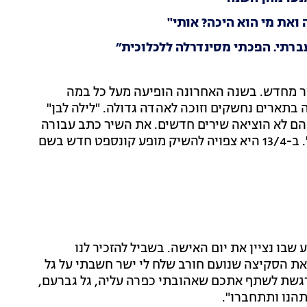
 ואת מי הוא היכה? אותי"
ור מחדש. בשנה האחרונה הופיעה מעל כל במה
 בתארים נחשקים וזוכה לאהדה גדולה. "לילה לבן"
ם לא הוציאה שירים חדשים. את השיר כתב עבורה
נועם חורב, שגם חתום על הלהיט שלה "אולי בעולם אחר". ב-13/4 היא צפויה להשיק מופע קונספט חדש בשם
בו נציין את יום האישה. בשביל להזכיר לנו
ת הסקיצה שנועם חורב שלח לי ישר חשבתי על גל
רגשת לשתף אתכם שאהובתי כפרה עליה, גל גברעם,
הנו ותתחברו".