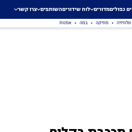
.
Application error: a clien
ים כפולים
מדורים
לוח שידורים
השותפים
צרו קשר
טלוויזיה
מוזיקה
במה
אמנות