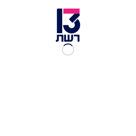
ליאם גולן על סינגל הבכורה שלו: "שמתי את הכל
בצד"
השנה החולפת היתה שנה מטורפת של הופעות על
הבמות הגדולות ביותר בארץ, שיתופי פעולה
חד-פעמיים ושלושה סינגלים שהפכו מיד ללהיטים
וכבשו את לבבות הקהל במצעדי הפזמונים, עם נוכחות
שיא ברשתות וברדיו.