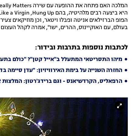
הפופ הברזילאים אניטה ופבלו ויטאר, וכן מוזיקאים צעי
בעולם, עם האוקיינוס, ההרים, ישו", אמרה לקהל העצום
לכתבות נוספות בתרבות ובידור:
מיהו התסריטאי המתעלל ב"אייל קטן"? "כולם בתעשי
החזרה השנייה על בימת האירוויזיון: "עדן סיימה בד
הרפאליס, הקרדשיאנס - וגם ברידג'רטון: המלצות צ