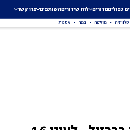
.
Application error: a clien
ים כפולים
מדורים
לוח שידורים
השותפים
צרו קשר
טלוויזיה
מוזיקה
במה
אמנות