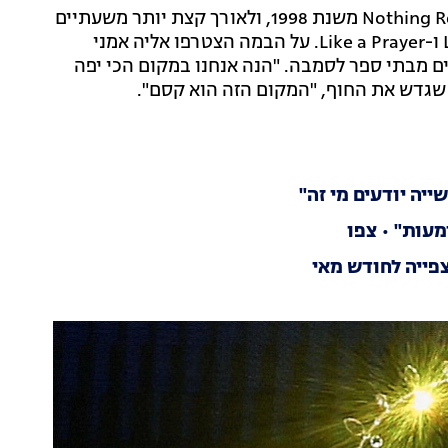
המלכה האם פתחה את ההופעה עם שירה Nothing Really Matters משנת 1998, ולאורך קצת יותר משעתיים
היא ביצעה רבים מלהיטיה, בהם Like a Virgin ,Hung Up ו-Like a Prayer. על הבמה הצטרפו אליה אמני
רים מבתי ספר לסמבה. "הנה אנחנו במקום הכי יפה
 שגדש את החוף, "המקום הזה הוא קסם".
יה יודעים מי זה"
מעות" • צפו
פייה לחודש מאי