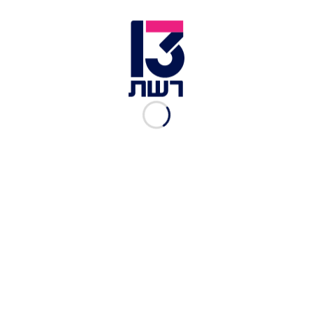
של בתו עוררה בו התרגשות, גאווה וגעגוע, ורצה
להעניק באמצעות המילים והלחן של
מאור תיתון
(שגם
עיבד והפיק מוזיקלית את השיר, לצידו של
ברק
מוסטקי
) קול למשפחות ישראליות רבות.
כתבות נוספות במדור תרבות ובידור:
כוכבי הסרט המצליח חושפים בריאיון בלעדי: "יש כבר
רעיונות לסרט הבא"
במאי "חיים כפולים" חושף: "לא למדתי בבית ספר
לקולנוע – לימדתי את עצמי הכול"
כוכב הסרט הזה נושא את כולו על גבו – וזה ממש לא
דבר של מה בכך