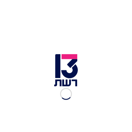
שקולם אינו נשמע. הלומי הקרב אם תרצו. האנשים
השקופים. של המשפחות השכולות. של האמנים שנתנו
את כל כולם ללא מטרת רווח והתגייסו במלוא כוחם
למשימה. וכולם אחים ואחיות שלי. ביום העצמאות
אדליק משואה בשביל כל אותם לוחמים, אמנים,
ואנשים טובים שנתנו את כל כולם במלחמה הזו", סיכם.