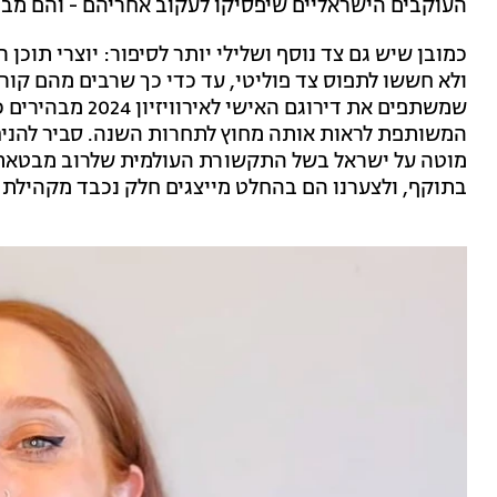
העוקבים הישראליים שיפסיקו לעקוב אחריהם - והם מבי
כמובן שיש גם צד נוסף ושלילי יותר לסיפור: יוצרי תוכ
ולא חששו לתפוס צד פוליטי, עד כדי כך שרבים מהם קו
שמשתפים את דירוגם
המשותפת לראות אותה מחוץ לתחרות השנה. סביר להניח 
מוטה על ישראל בשל התקשורת העולמית שלרוב מבטאת ר
בתוקף, ולצערנו הם בהחלט מייצגים חלק נכבד מקהילת הא