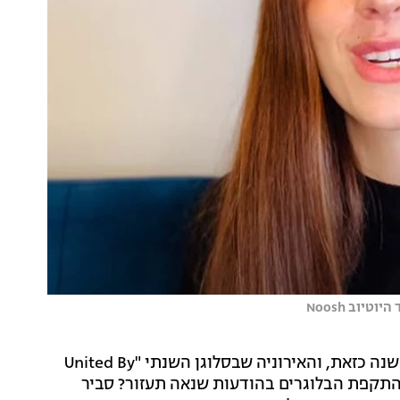
נושא ישראל באירוויזיון הוא נושא רגיש למדי - במיוחד בשנה כזאת, והאירוניה שבסלוגן השנתי "United By
ם התקפת הבלוגרים בהודעות שנאה תעזור? סביר