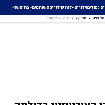
.
Application error: a clien
ים כפולים
מדורים
לוח שידורים
השותפים
צרו קשר
טלוויזיה
מוזיקה
במה
אמנות