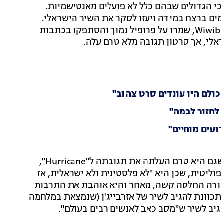
 כי הגדולים שבהם כלל לא פועלים מאנטישמיות.
מים ברצח במידה ויעזו לסקר את השיר הישראלי.
מלבדם, גם באתר האירוויזיון הגדול ביותר בעולם, Wiwibloggs, שמרו על פרופיל נמוך והסתפקו בכתבות
לי, אך סרטון תגובה מלא טרם עלה.
לם היו עונדים סרט צהוב"
לחזור לבמה"
עים מוחיים"
אחת היוטיובריות הבולטות בעולם האירוויזיון, Noosh, שגם היא טרם העלתה את תגובתה ל"Hurricane",
ליטית, שכן היא "לא פלסטינית ולא ישראלית, אז
 עבורה החלטה קשה, מאחר והיא אוהבת את התרבות
כוונת להגיב לשיר של אזרבייג'ן (שנמצאת במלחמה
גיב לשיר ש"מסב כאב לאנשים רבים בעולם".