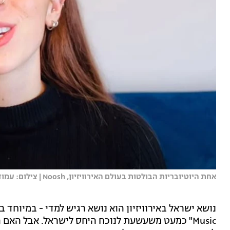
אחת היוטיובריות הבולטות בעולם האירוויזיון, Noosh | צילום: עמוד היוטיוב Noosh
Music" כמעט משעשעת לנוכח היחס לישראל. אבל הא