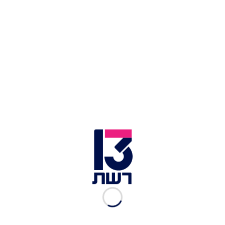
אט, ומהמקום הראשון בטבלה - ישראל ירדה בדירוג
בכל פעם קצת, עד שבשלב מסוים היא יצאה
מהעשירייה הפותחת. לא זו בלבד, אלא שגם כמה נציגי
מדינות, בתמיכת המעריצים, איימו לפרוש
מהאירוויזיון לו ישראל תשתתף.
הרשת התמלאה בעצומות ובתגובות אנטי-ישראליות,
כשרובם ככולם דורשים להדיח אותנו מהתחרות,
בדיוק כפי שנעשה עם רוסיה בזמן הפלישה
לאוקראינה. בל נשכח שגם השיר הראשון ששלחנו,
"October Rain", נפסל בטענה שמילותיו פוליטיות.
חצי שנה עברה מאז פרוץ המלחמה - ונראה שרבים
פשוט שכחו מה בדיוק קרה פה.