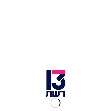
רואי אדם | צילום: עידן כהן
כשהוא ממשיך לבסס את המעמד שלו במוזיקה
הישראלית וכמה חודשים בלבד אחרי שהוציא את
המיני-אלבום "קיץ עצוב",
רואי אדם
משחרר את "לורו
פיאנה", סינגל חדש הקרוי על שמו של מותג איטלקי
יוקרתי ומפורסם.
השיר נכתב על ידי אדם,
טל קסטיאל
ו
גיל ויין
, שגם
הפיק ועיבד אותו מוזיקלית.
כתבות נוספות במדור תרבות ובידור:
צמוד לגן חיות: חוויה מיוחדת לכל המשפחה - במיוחד
לחג האורות
מה קורה כשהמוזיקאים הגדולים פוגשים את השפים
הבולטים?