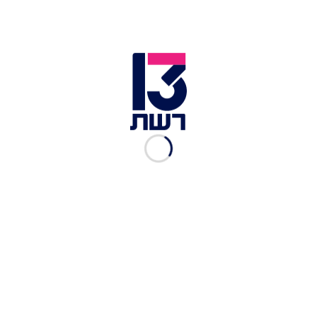
מוזיקליים שונים.
"מהרגע הראשון שהשיר נוצר, הייתה לי הרגשה
שמדובר במשהו אחר, יותר אישי וכן, שמספר את מה
שעובר עליי ועלינו בשנים האחרונות", אמרה הזמרת
על הרעיון מאחורי "לא להרגיש כלל", "הרצון לברוח
מהמציאות מלווה את כולנו, אבל בסוף אנחנו מבינים
שנצטרך להתמודד".
כתבות נוספות ממדור תרבות ובידור:
אחרי שכבש את פארק הירקון, פאר טסי כבר לא צריך
להוכיח כלום
יוטיובר בן 20 ביים את אחד הסרטים המדוברים של
התקופה – והתוצאה מהפנטת
ספרים, מוזיקה והפתעות: שבוע הספר חוגג 100 שנים
בפסטיבל צבעוני