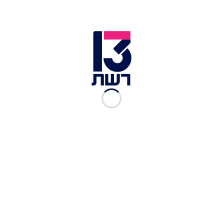
השיר השני, "תאהבו אותי ככה", שלדבריהן הוא "דוקו
על החיים שלנו", מגיע מהמקום הכי חשוף שלהן: "הוא
כל כך אנחנו, שאנחנו אפילו קצת חוששות להוציא
אותו, אבל הפחד הזה הוא גם דלק למנוע שמניע
אותנו".