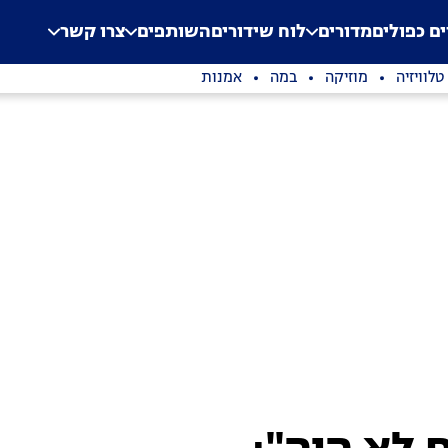
.
Application error: a clien
ים כפולים
מדורים
לוח שידורים
השותפים
צרו קשר
טלוויזיה
מוזיקה
במה
אמנות